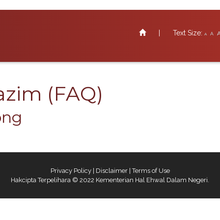
|
Text Size:
A
A
zim (FAQ)​​
​​​
Privacy Policy
|
Disclaimer
|
Terms of Use
Hakcipta Terpelihara © 2022 Kementerian Hal Ehwal Dalam Negeri.