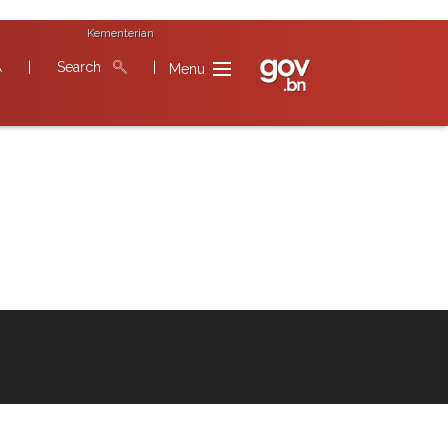
Kementerian
|
Search
|
A