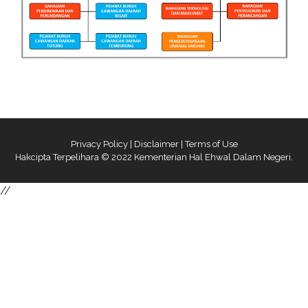
Privacy Policy
|
Disclaimer
|
Terms of Use
Hakcipta Terpelihara © 2022 Kementerian Hal Ehwal Dalam Negeri.
//