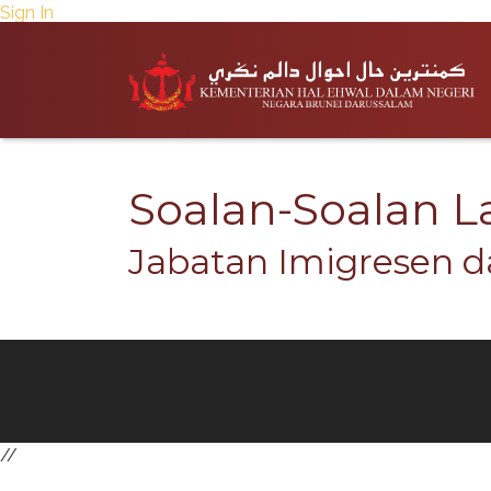
Sign In
Soalan-Soalan La
Jabatan Imigresen d
//