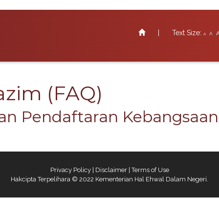
|
Text Size:
A
A
zim (FAQ)​​
an Pendaftaran Kebangsaan​​​
Privacy Policy
|
Disclaimer
|
Terms of Use
Hakcipta Terpelihara © 2022 Kementerian Hal Ehwal Dalam Negeri.