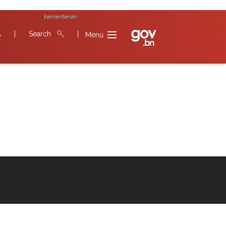
Kementerian
|
Search
|
A