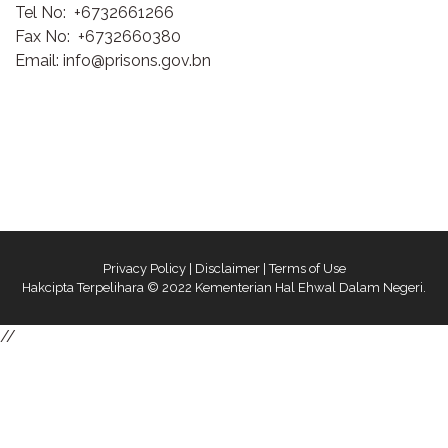
Tel No: +6732661266
Fax No: +6732660380
Email: info@prisons.gov.bn
Privacy Policy
|
Disclaimer
|
Terms of Use
Hakcipta Terpelihara © 2022 Kementerian Hal Ehwal Dalam Negeri.
//