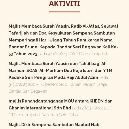
AKTIVITI
Majlis Membaca Surah Yaasin, Ratib Al-Attas, Selawat
Tafarijiah dan Doa Kesyukuran Sempena Sambutan
Memperingati HariI Ulang Tahun Penukaran Nama
Bandar Brunei Kepada Bandar Seri Begawan Kali Ke-
53 Tahun 2023
pada 4/10/2023 2:00 PTG bertempat di
Majlis Membaca Surah Yaasin dan Tahlil bagi Al-
Marhum SOAS, Al -Marhum Duli Raja Isteri dan YTM
Paduka Seri Pengiran Muda Haji Abdul Azim
pada
3/10/2023 2:00 PTG bertempat di Kubah Makam Diraja,
Bandar Seri Begawan
majlis Penandantanganan MOU antara KHEDN dan
Ghanim International Sdn Bhd
pada 28/09/2023 12:00
PTG bertempat di Restoran Soto Pabo
Majlis Dikir Sempena Sambutan Maulud Nabi