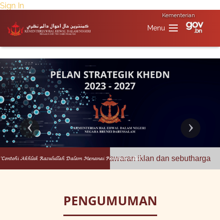
Sign In
Kementerian
Previous
Next
E-Undi PMKK
Tawaran iklan dan sebutharga
"Contohi Akhlak Rasulullah Dalam Menanai Perintah Allah"
PENGUMUMAN